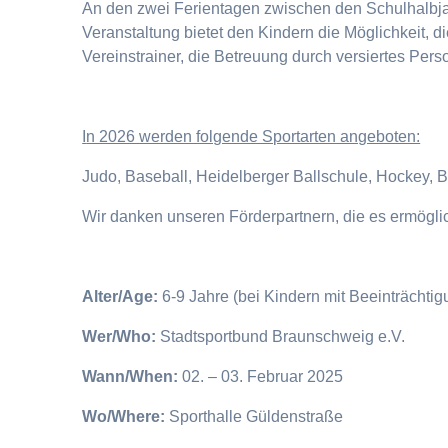
An den zwei Ferientagen zwischen den Schulhalbjahr
Veranstaltung bietet den Kindern die Möglichkeit, 
Vereinstrainer, die Betreuung durch versiertes Pers
I
n 2026 werden folgende Sportarten angeboten:
Judo, Baseball, Heidelberger Ballschule, Hockey, 
Wir danken unseren Förderpartnern, die es ermögl
Alter/Age:
6-9 Jahre (bei Kindern mit Beeinträchti
Wer/Who:
Stadtsportbund Braunschweig e.V.
Wann/When:
02. – 03. Februar 2025
Wo/Where:
Sporthalle Güldenstraße