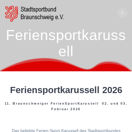
Zum
Inhalt
springen
Feriensportkaruss
ell
Feriensportkarussell 2026
11. Braunschweiger FerienSportKarussell 02. und 03.
Februar 2026
Das beliebte Ferien-Sport-Karussell des Stadtsportbundes