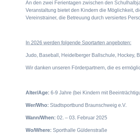
An den zwei Ferientagen zwischen den Schulhalbjahr
Veranstaltung bietet den Kindern die Möglichkeit, 
Vereinstrainer, die Betreuung durch versiertes Pers
I
n 2026 werden folgende Sportarten angeboten:
Judo, Baseball, Heidelberger Ballschule, Hockey, 
Wir danken unseren Förderpartnern, die es ermögl
Alter/Age:
6-9 Jahre (bei Kindern mit Beeinträchti
Wer/Who:
Stadtsportbund Braunschweig e.V.
Wann/When:
02. – 03. Februar 2025
Wo/Where:
Sporthalle Güldenstraße