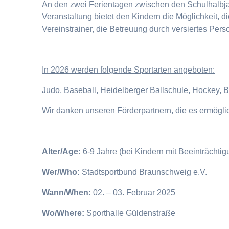
An den zwei Ferientagen zwischen den Schulhalbjahr
Veranstaltung bietet den Kindern die Möglichkeit, 
Vereinstrainer, die Betreuung durch versiertes Pers
I
n 2026 werden folgende Sportarten angeboten:
Judo, Baseball, Heidelberger Ballschule, Hockey, 
Wir danken unseren Förderpartnern, die es ermögl
Alter/Age:
6-9 Jahre (bei Kindern mit Beeinträchti
Wer/Who:
Stadtsportbund Braunschweig e.V.
Wann/When:
02. – 03. Februar 2025
Wo/Where:
Sporthalle Güldenstraße