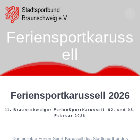
Zum
Inhalt
springen
Feriensportkaruss
ell
Feriensportkarussell 2026
11. Braunschweiger FerienSportKarussell 02. und 03.
Februar 2026
Das beliebte Ferien-Sport-Karussell des Stadtsportbundes