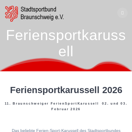
Zum
Inhalt
springen
Feriensportkaruss
ell
Feriensportkarussell 2026
11. Braunschweiger FerienSportKarussell 02. und 03.
Februar 2026
Das beliebte Ferien-Sport-Karussell des Stadtsportbundes