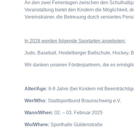
An den zwei Ferientagen zwischen den Schulhalbjahr
Veranstaltung bietet den Kindern die Möglichkeit, 
Vereinstrainer, die Betreuung durch versiertes Pers
I
n 2026 werden folgende Sportarten angeboten:
Judo, Baseball, Heidelberger Ballschule, Hockey, 
Wir danken unseren Förderpartnern, die es ermögl
Alter/Age:
6-9 Jahre (bei Kindern mit Beeinträchti
Wer/Who:
Stadtsportbund Braunschweig e.V.
Wann/When:
02. – 03. Februar 2025
Wo/Where:
Sporthalle Güldenstraße