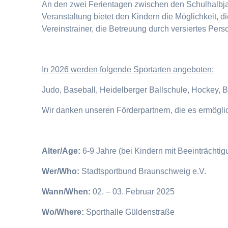
An den zwei Ferientagen zwischen den Schulhalbjahr
Veranstaltung bietet den Kindern die Möglichkeit, 
Vereinstrainer, die Betreuung durch versiertes Pers
I
n 2026 werden folgende Sportarten angeboten:
Judo, Baseball, Heidelberger Ballschule, Hockey, 
Wir danken unseren Förderpartnern, die es ermögl
Alter/Age:
6-9 Jahre (bei Kindern mit Beeinträchti
Wer/Who:
Stadtsportbund Braunschweig e.V.
Wann/When:
02. – 03. Februar 2025
Wo/Where:
Sporthalle Güldenstraße