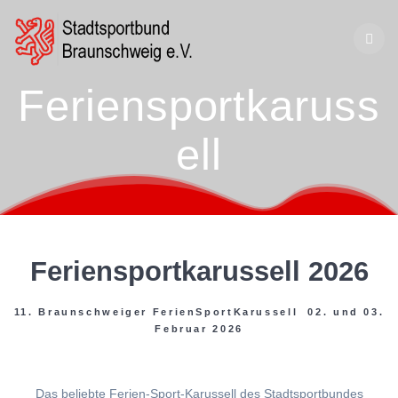
Zum
Inhalt
springen
Feriensportkaruss
ell
Feriensportkarussell 2026
11. Braunschweiger FerienSportKarussell 02. und 03.
Februar 2026
Das beliebte Ferien-Sport-Karussell des Stadtsportbundes