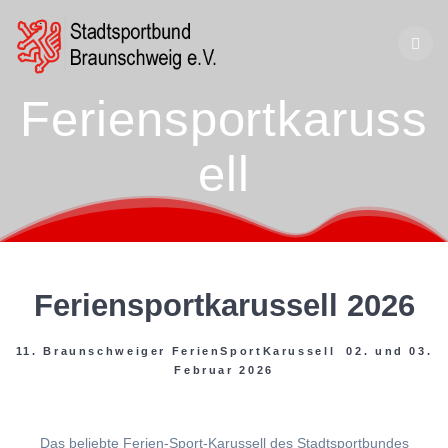
Zum
Inhalt
springen
Feriensportkaruss
ell
Feriensportkarussell 2026
11. Braunschweiger FerienSportKarussell 02. und 03.
Februar 2026
Das beliebte Ferien-Sport-Karussell des Stadtsportbundes