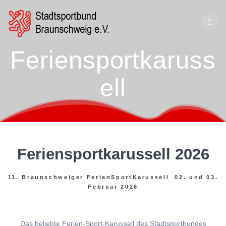
Zum
Inhalt
springen
Feriensportkaruss
ell
Feriensportkarussell 2026
11. Braunschweiger FerienSportKarussell 02. und 03.
Februar 2026
Das beliebte Ferien-Sport-Karussell des Stadtsportbundes