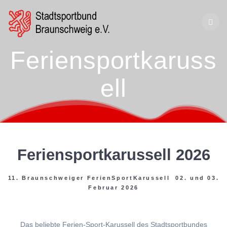
Zum
Inhalt
springen
Feriensportkaruss
ell
Feriensportkarussell 2026
11. Braunschweiger FerienSportKarussell 02. und 03.
Februar 2026
Das beliebte Ferien-Sport-Karussell des Stadtsportbundes