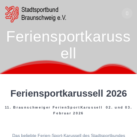
Zum
Inhalt
springen
Feriensportkaruss
ell
Feriensportkarussell 2026
11. Braunschweiger FerienSportKarussell 02. und 03.
Februar 2026
Das beliebte Ferien-Sport-Karussell des Stadtsportbundes