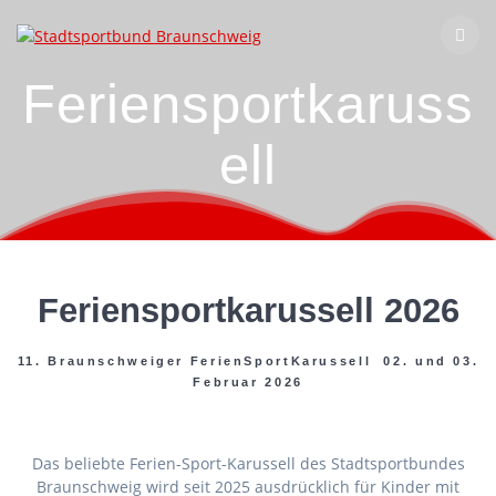
Zum
Inhalt
springen
Feriensportkaruss
ell
Feriensportkarussell 2026
11. Braunschweiger FerienSportKarussell 02. und 03.
Februar 2026
Das beliebte Ferien-Sport-Karussell des Stadtsportbundes
Braunschweig wird seit 2025 ausdrücklich für Kinder mit