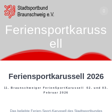
Zum
Inhalt
springen
Feriensportkaruss
ell
Feriensportkarussell 2026
11. Braunschweiger FerienSportKarussell 02. und 03.
Februar 2026
Das beliebte Ferien-Sport-Karussell des Stadtsportbundes