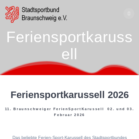
Zum
Inhalt
springen
Feriensportkaruss
ell
Feriensportkarussell 2026
11. Braunschweiger FerienSportKarussell 02. und 03.
Februar 2026
Das beliebte Ferien-Sport-Karussell des Stadtsportbundes