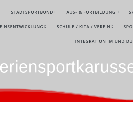
STADTSPORTBUND
AUS- & FORTBILDUNG
S
EINSENTWICKLUNG
SCHULE / KITA / VEREIN
SPO
INTEGRATION IM UND D
eriensportkarusse