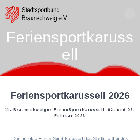
Zum
Inhalt
springen
Feriensportkaruss
ell
Feriensportkarussell 2026
11. Braunschweiger FerienSportKarussell 02. und 03.
Februar 2026
Das beliebte Ferien-Sport-Karussell des Stadtsportbundes