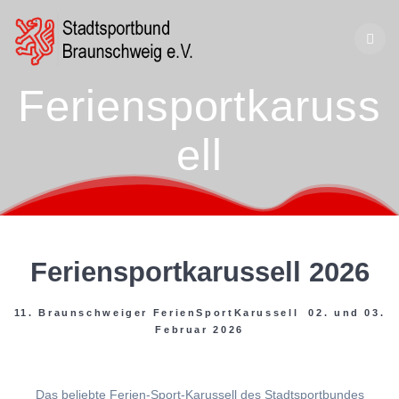
Zum
Inhalt
springen
Feriensportkaruss
ell
Feriensportkarussell 2026
11. Braunschweiger FerienSportKarussell 02. und 03.
Februar 2026
Das beliebte Ferien-Sport-Karussell des Stadtsportbundes