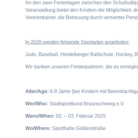
An den zwei Ferientagen zwischen den Schulhalbjahr
Veranstaltung bietet den Kindern die Möglichkeit, 
Vereinstrainer, die Betreuung durch versiertes Pers
I
n 2026 werden folgende Sportarten angeboten:
Judo, Baseball, Heidelberger Ballschule, Hockey, 
Wir danken unseren Förderpartnern, die es ermögl
Alter/Age:
6-9 Jahre (bei Kindern mit Beeinträchti
Wer/Who:
Stadtsportbund Braunschweig e.V.
Wann/When:
02. – 03. Februar 2025
Wo/Where:
Sporthalle Güldenstraße