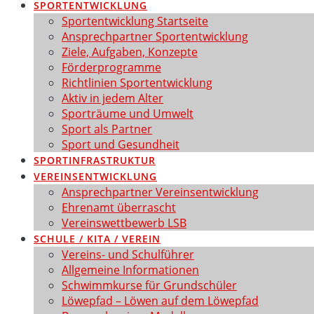
SPORTENTWICKLUNG
Sportentwicklung Startseite
Ansprechpartner Sportentwicklung
Ziele, Aufgaben, Konzepte
Förderprogramme
Richtlinien Sportentwicklung
Aktiv in jedem Alter
Sporträume und Umwelt
Sport als Partner
Sport und Gesundheit
SPORTINFRASTRUKTUR
VEREINSENTWICKLUNG
Ansprechpartner Vereinsentwicklung
Ehrenamt überrascht
Vereinswettbewerb LSB
SCHULE / KITA / VEREIN
Vereins- und Schulführer
Allgemeine Informationen
Schwimmkurse für Grundschüler
Löwepfad – Löwen auf dem Löwepfad