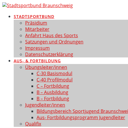
Zum
Inhalt
STADTSPORTBUND
springen
Präsidium
Mitarbeiter
Anfahrt Haus des Sports
Satzungen und Ordnungen
Impressum
Datenschutzerklärung
AUS- & FORTBILDUNG
Übungsleiter/innen
C-30 Basismodul
C-40 Profilmodul
C – Fortbildung
B – Ausbildung
B – Fortbildung
Jugendleiter/innen
Bildungsbereich Sportjugend Braunschwe
Aus- Fortbildungsprogramm Jugendleiter
Qualifix