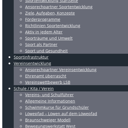
Sportentwicklung Startseite
Ansprechpartner Sportentwicklung
Ziele, Aufgaben, Konzepte
Förderprogramme
Richtlinien Sportentwicklung
Aktiv in jedem Alter
Sporträume und Umwelt
Sport als Partner
Sport und Gesundheit
Sportinfrastruktur
Vereinsentwicklung
Ansprechpartner Vereinsentwicklung
Ehrenamt überrascht
Vereinswettbewerb LSB
Schule / Kita / Verein
Vereins- und Schulführer
Allgemeine Informationen
Schwimmkurse für Grundschüler
Löwepfad – Löwen auf dem Löwepfad
Braunschweiger Modell
Bewegungswerkstatt West