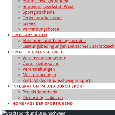
Braunschweiger Modell
Bewegungswerkstatt West
Sportgutscheine
Feriensportkarussell
Service
Vermittlungsbörse
SPORTABZEICHEN
Abnahme- und Trainingstermine
Leistungsbedingungen Deutsches Sportabzeic
SPORT IN BRAUNSCHWEIG
Vereinssportangebote
Übungsleitersuche
Veranstaltungen
Meisterehrungen
Zeittafel des Braunschweiger Sports
INTEGRATION IM UND DURCH SPORT
Projektdatenbank
Fördermöglichkeiten
HOMEPAGE DER SPORTJUGEND