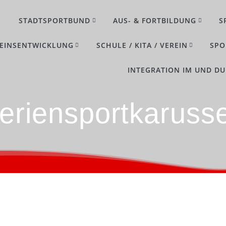
STADTSPORTBUND
AUS- & FORTBILDUNG
S
EINSENTWICKLUNG
SCHULE / KITA / VEREIN
SPO
INTEGRATION IM UND D
eriensportkarusse