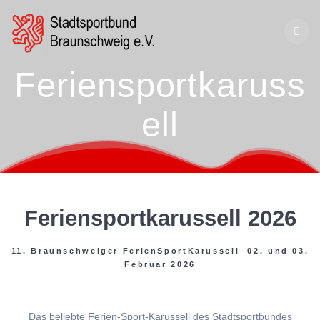
Zum
Inhalt
springen
Feriensportkaruss
ell
Feriensportkarussell 2026
11. Braunschweiger FerienSportKarussell 02. und 03.
Februar 2026
Das beliebte Ferien-Sport-Karussell des Stadtsportbundes