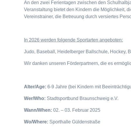
An den zwei Ferientagen zwischen den Schulhalbjahr
Veranstaltung bietet den Kindern die Möglichkeit, 
Vereinstrainer, die Betreuung durch versiertes Pers
I
n 2026 werden folgende Sportarten angeboten:
Judo, Baseball, Heidelberger Ballschule, Hockey, 
Wir danken unseren Förderpartnern, die es ermögl
Alter/Age:
6-9 Jahre (bei Kindern mit Beeinträchti
Wer/Who:
Stadtsportbund Braunschweig e.V.
Wann/When:
02. – 03. Februar 2025
Wo/Where:
Sporthalle Güldenstraße