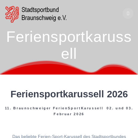
Zum
Inhalt
springen
Feriensportkaruss
ell
Feriensportkarussell 2026
11. Braunschweiger FerienSportKarussell 02. und 03.
Februar 2026
Das beliebte Ferien-Sport-Karussell des Stadtsportbundes