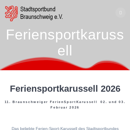
Zum
Inhalt
springen
Feriensportkaruss
ell
Feriensportkarussell 2026
11. Braunschweiger FerienSportKarussell 02. und 03.
Februar 2026
Das beliebte Ferien-Sport-Karussell des Stadtsportbundes