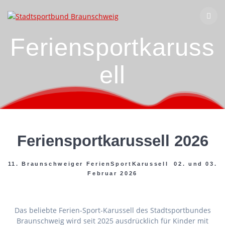
Zum
Inhalt
springen
Feriensportkaruss
ell
Feriensportkarussell 2026
11. Braunschweiger FerienSportKarussell 02. und 03.
Februar 2026
Das beliebte Ferien-Sport-Karussell des Stadtsportbundes
Braunschweig wird seit 2025 ausdrücklich für Kinder mit