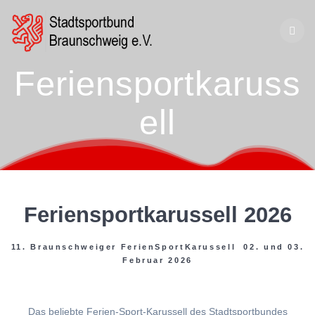
Zum
Inhalt
springen
Feriensportkaruss
ell
Feriensportkarussell 2026
11. Braunschweiger FerienSportKarussell 02. und 03.
Februar 2026
Das beliebte Ferien-Sport-Karussell des Stadtsportbundes