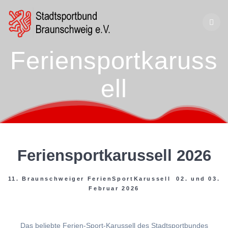
Zum
Inhalt
springen
Feriensportkaruss
ell
Feriensportkarussell 2026
11. Braunschweiger FerienSportKarussell 02. und 03.
Februar 2026
Das beliebte Ferien-Sport-Karussell des Stadtsportbundes