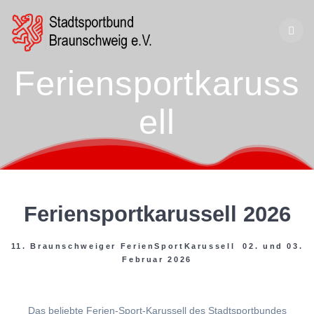
Zum
Inhalt
springen
Feriensportkaruss
ell
Feriensportkarussell 2026
11. Braunschweiger FerienSportKarussell 02. und 03.
Februar 2026
Das beliebte Ferien-Sport-Karussell des Stadtsportbundes