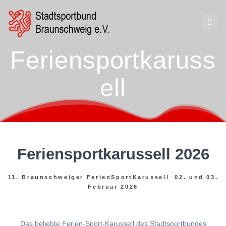
Zum
Inhalt
springen
Feriensportkaruss
ell
Feriensportkarussell 2026
11. Braunschweiger FerienSportKarussell 02. und 03.
Februar 2026
Das beliebte Ferien-Sport-Karussell des Stadtsportbundes