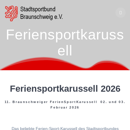
Zum
Inhalt
springen
Feriensportkaruss
ell
Feriensportkarussell 2026
11. Braunschweiger FerienSportKarussell 02. und 03.
Februar 2026
Das beliebte Ferien-Sport-Karussell des Stadtsportbundes