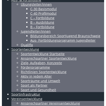
Übungsleiter/innen
C-30 Basismodul
C-40 Profilmodul
C – Fortbildung
B – Ausbildung
B – Fortbildung
Jugendleiter/innen
Bildungsbereich Sportjugend Braunschweig
Aus- Fortbildungsprogramm Jugendleiter
Qualifix
Sportentwicklung
Sportentwicklung Startseite
Ansprechpartner Sportentwicklung
Ziele, Aufgaben, Konzepte
Förderprogramme
Richtlinien Sportentwicklung
Aktiv in jedem Alter
Sporträume und Umwelt
Sport als Partner
Sport und Gesundheit
Sportinfrastruktur
Vereinsentwicklung
Ansprechpartner Vereinsentwicklung