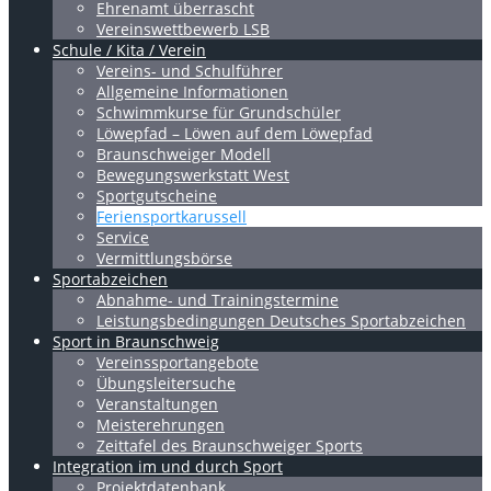
Ehrenamt überrascht
Vereinswettbewerb LSB
Schule / Kita / Verein
Vereins- und Schulführer
Allgemeine Informationen
Schwimmkurse für Grundschüler
Löwepfad – Löwen auf dem Löwepfad
Braunschweiger Modell
Bewegungswerkstatt West
Sportgutscheine
Feriensportkarussell
Service
Vermittlungsbörse
Sportabzeichen
Abnahme- und Trainingstermine
Leistungsbedingungen Deutsches Sportabzeichen
Sport in Braunschweig
Vereinssportangebote
Übungsleitersuche
Veranstaltungen
Meisterehrungen
Zeittafel des Braunschweiger Sports
Integration im und durch Sport
Projektdatenbank