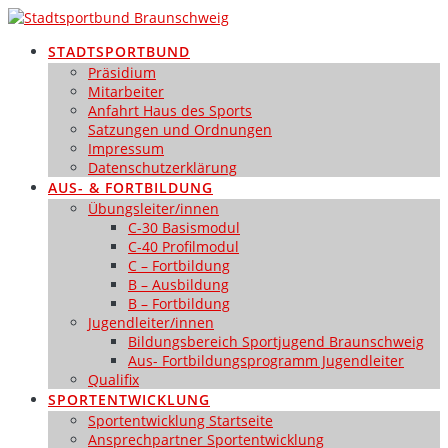
Zum
Inhalt
STADTSPORTBUND
springen
Präsidium
Mitarbeiter
Anfahrt Haus des Sports
Satzungen und Ordnungen
Impressum
Datenschutzerklärung
AUS- & FORTBILDUNG
Übungsleiter/innen
C-30 Basismodul
C-40 Profilmodul
C – Fortbildung
B – Ausbildung
B – Fortbildung
Jugendleiter/innen
Bildungsbereich Sportjugend Braunschweig
Aus- Fortbildungsprogramm Jugendleiter
Qualifix
SPORTENTWICKLUNG
Sportentwicklung Startseite
Ansprechpartner Sportentwicklung