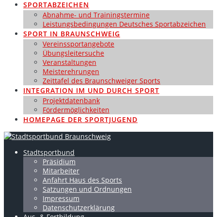
SPORTABZEICHEN
Abnahme- und Trainingstermine
Leistungsbedingungen Deutsches Sportabzeichen
SPORT IN BRAUNSCHWEIG
Vereinssportangebote
Übungsleitersuche
Veranstaltungen
Meisterehrungen
Zeittafel des Braunschweiger Sports
INTEGRATION IM UND DURCH SPORT
Projektdatenbank
Fördermöglichkeiten
HOMEPAGE DER SPORTJUGEND
Stadtsportbund
Präsidium
Mitarbeiter
Anfahrt Haus des Sports
Satzungen und Ordnungen
Impressum
Datenschutzerklärung
Aus- & Fortbildung