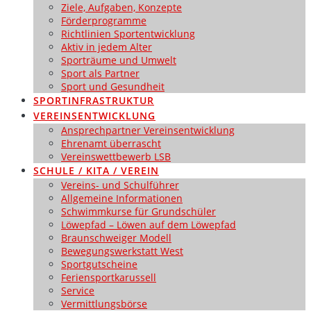
Ziele, Aufgaben, Konzepte
Förderprogramme
Richtlinien Sportentwicklung
Aktiv in jedem Alter
Sporträume und Umwelt
Sport als Partner
Sport und Gesundheit
SPORTINFRASTRUKTUR
VEREINSENTWICKLUNG
Ansprechpartner Vereinsentwicklung
Ehrenamt überrascht
Vereinswettbewerb LSB
SCHULE / KITA / VEREIN
Vereins- und Schulführer
Allgemeine Informationen
Schwimmkurse für Grundschüler
Löwepfad – Löwen auf dem Löwepfad
Braunschweiger Modell
Bewegungswerkstatt West
Sportgutscheine
Feriensportkarussell
Service
Vermittlungsbörse