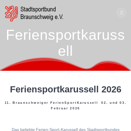
Zum
Inhalt
springen
Feriensportkaruss
ell
Feriensportkarussell 2026
11. Braunschweiger FerienSportKarussell 02. und 03.
Februar 2026
Das beliebte Ferien-Sport-Karussell des Stadtsportbundes