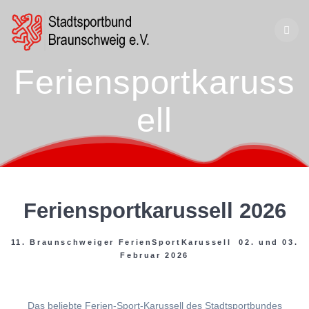
Zum
Inhalt
springen
Feriensportkaruss
ell
Feriensportkarussell 2026
11. Braunschweiger FerienSportKarussell 02. und 03.
Februar 2026
Das beliebte Ferien-Sport-Karussell des Stadtsportbundes