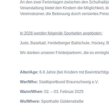
An den zwei Ferientagen zwischen den Schulhalbjahr
Veranstaltung bietet den Kindern die Möglichkeit, 
Vereinstrainer, die Betreuung durch versiertes Pers
I
n 2026 werden folgende Sportarten angeboten:
Judo, Baseball, Heidelberger Ballschule, Hockey, 
Wir danken unseren Förderpartnern, die es ermögl
Alter/Age:
6-9 Jahre (bei Kindern mit Beeinträchti
Wer/Who:
Stadtsportbund Braunschweig e.V.
Wann/When:
02. – 03. Februar 2025
Wo/Where:
Sporthalle Güldenstraße