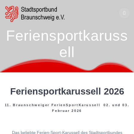
Zum
Inhalt
springen
Feriensportkaruss
ell
Feriensportkarussell 2026
11. Braunschweiger FerienSportKarussell 02. und 03.
Februar 2026
Das beliebte Ferien-Sport-Karussell des Stadtsportbundes