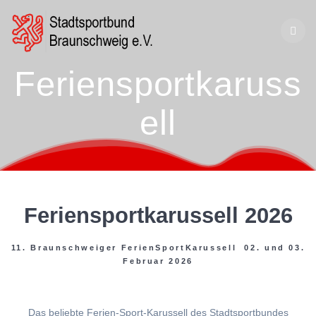
Zum
Inhalt
springen
Feriensportkaruss
ell
Feriensportkarussell 2026
11. Braunschweiger FerienSportKarussell 02. und 03.
Februar 2026
Das beliebte Ferien-Sport-Karussell des Stadtsportbundes