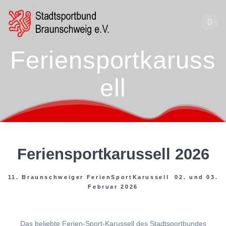
Zum
Inhalt
springen
Feriensportkaruss
ell
Feriensportkarussell 2026
11. Braunschweiger FerienSportKarussell 02. und 03.
Februar 2026
Das beliebte Ferien-Sport-Karussell des Stadtsportbundes