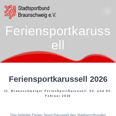
Zum
Inhalt
springen
Feriensportkaruss
ell
Feriensportkarussell 2026
11. Braunschweiger FerienSportKarussell 02. und 03.
Februar 2026
Das beliebte Ferien-Sport-Karussell des Stadtsportbundes