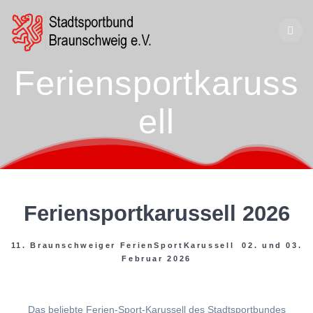
Zum
Inhalt
springen
Feriensportkaruss
ell
Feriensportkarussell 2026
11. Braunschweiger FerienSportKarussell 02. und 03.
Februar 2026
Das beliebte Ferien-Sport-Karussell des Stadtsportbundes