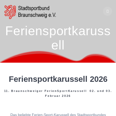
Zum
Inhalt
springen
Feriensportkaruss
ell
Feriensportkarussell 2026
11. Braunschweiger FerienSportKarussell 02. und 03.
Februar 2026
Das beliebte Ferien-Sport-Karussell des Stadtsportbundes