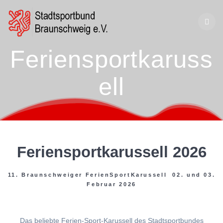
Zum
Inhalt
springen
Feriensportkaruss
ell
Feriensportkarussell 2026
11. Braunschweiger FerienSportKarussell 02. und 03.
Februar 2026
Das beliebte Ferien-Sport-Karussell des Stadtsportbundes