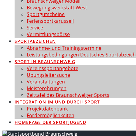
Braunschweiger Modell
Bewegungswerkstatt West
Sportgutscheine
Feriensportkarussell
Service
Vermittlungsbörse
SPORTABZEICHEN
Abnahme- und Trainingstermine
Leistungsbedingungen Deutsches Sportabzeic
SPORT IN BRAUNSCHWEIG
Vereinssportangebote
Übungsleitersuche
Veranstaltungen
Meisterehrungen
Zeittafel des Braunschweiger Sports
INTEGRATION IM UND DURCH SPORT
Projektdatenbank
Fördermöglichkeiten
HOMEPAGE DER SPORTJUGEND