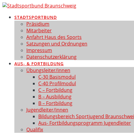
Zum
Inhalt
STADTSPORTBUND
springen
Präsidium
Mitarbeiter
Anfahrt Haus des Sports
Satzungen und Ordnungen
Impressum
Datenschutzerklärung
AUS- & FORTBILDUNG
Übungsleiter/innen
C-30 Basismodul
C-40 Profilmodul
C – Fortbildung
B – Ausbildung
B – Fortbildung
Jugendleiter/innen
Bildungsbereich Sportjugend Braunschwe
Aus- Fortbildungsprogramm Jugendleiter
Qualifix