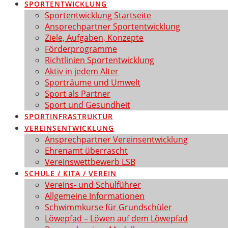
SPORTENTWICKLUNG
Sportentwicklung Startseite
Ansprechpartner Sportentwicklung
Ziele, Aufgaben, Konzepte
Förderprogramme
Richtlinien Sportentwicklung
Aktiv in jedem Alter
Sporträume und Umwelt
Sport als Partner
Sport und Gesundheit
SPORTINFRASTRUKTUR
VEREINSENTWICKLUNG
Ansprechpartner Vereinsentwicklung
Ehrenamt überrascht
Vereinswettbewerb LSB
SCHULE / KITA / VEREIN
Vereins- und Schulführer
Allgemeine Informationen
Schwimmkurse für Grundschüler
Löwepfad – Löwen auf dem Löwepfad