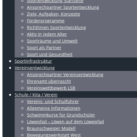
Sportentwicklung Startseite
Ansprechpartner Sportentwicklung
Ziele, Aufgaben, Konzepte
Förderprogramme
Richtlinien Sportentwicklung
Aktiv in jedem Alter
Sporträume und Umwelt
Sport als Partner
Sport und Gesundheit
Sportinfrastruktur
Vereinsentwicklung
Ansprechpartner Vereinsentwicklung
Ehrenamt überrascht
Vereinswettbewerb LSB
Schule / Kita / Verein
Vereins- und Schulführer
Allgemeine Informationen
Schwimmkurse für Grundschüler
Löwepfad – Löwen auf dem Löwepfad
Braunschweiger Modell
Bewegungswerkstatt West