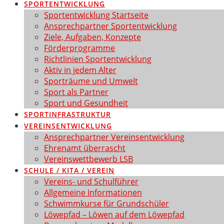
SPORTENTWICKLUNG
Sportentwicklung Startseite
Ansprechpartner Sportentwicklung
Ziele, Aufgaben, Konzepte
Förderprogramme
Richtlinien Sportentwicklung
Aktiv in jedem Alter
Sporträume und Umwelt
Sport als Partner
Sport und Gesundheit
SPORTINFRASTRUKTUR
VEREINSENTWICKLUNG
Ansprechpartner Vereinsentwicklung
Ehrenamt überrascht
Vereinswettbewerb LSB
SCHULE / KITA / VEREIN
Vereins- und Schulführer
Allgemeine Informationen
Schwimmkurse für Grundschüler
Löwepfad – Löwen auf dem Löwepfad