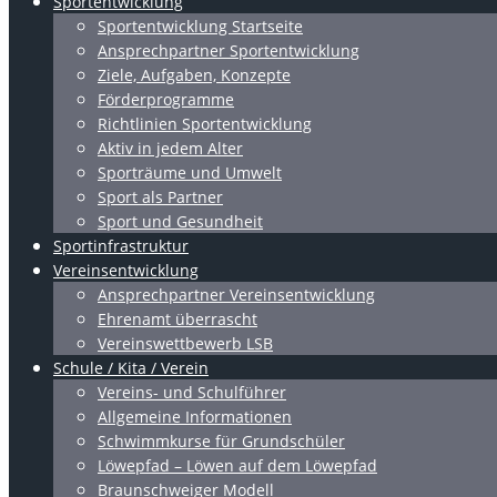
Sportentwicklung
Sportentwicklung Startseite
Ansprechpartner Sportentwicklung
Ziele, Aufgaben, Konzepte
Förderprogramme
Richtlinien Sportentwicklung
Aktiv in jedem Alter
Sporträume und Umwelt
Sport als Partner
Sport und Gesundheit
Sportinfrastruktur
Vereinsentwicklung
Ansprechpartner Vereinsentwicklung
Ehrenamt überrascht
Vereinswettbewerb LSB
Schule / Kita / Verein
Vereins- und Schulführer
Allgemeine Informationen
Schwimmkurse für Grundschüler
Löwepfad – Löwen auf dem Löwepfad
Braunschweiger Modell