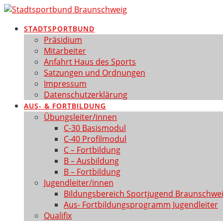
Zum
Inhalt
STADTSPORTBUND
springen
Präsidium
Mitarbeiter
Anfahrt Haus des Sports
Satzungen und Ordnungen
Impressum
Datenschutzerklärung
AUS- & FORTBILDUNG
Übungsleiter/innen
C-30 Basismodul
C-40 Profilmodul
C – Fortbildung
B – Ausbildung
B – Fortbildung
Jugendleiter/innen
Bildungsbereich Sportjugend Braunschwe
Aus- Fortbildungsprogramm Jugendleiter
Qualifix