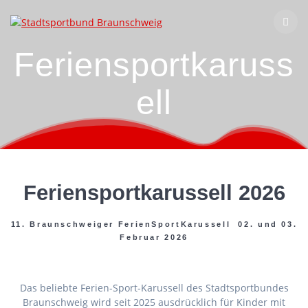
Zum
Inhalt
springen
Feriensportkaruss
ell
Feriensportkarussell 2026
11. Braunschweiger FerienSportKarussell 02. und 03.
Februar 2026
Das beliebte Ferien-Sport-Karussell des Stadtsportbundes
Braunschweig wird seit 2025 ausdrücklich für Kinder mit