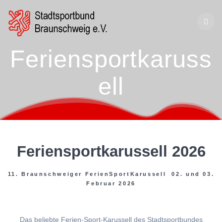
Zum
Inhalt
springen
Feriensportkaruss
ell
Feriensportkarussell 2026
11. Braunschweiger FerienSportKarussell 02. und 03.
Februar 2026
Das beliebte Ferien-Sport-Karussell des Stadtsportbundes