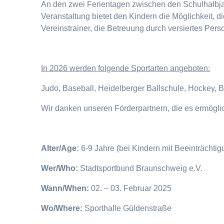
An den zwei Ferientagen zwischen den Schulhalbjahr
Veranstaltung bietet den Kindern die Möglichkeit, 
Vereinstrainer, die Betreuung durch versiertes Pers
I
n 2026 werden folgende Sportarten angeboten:
Judo, Baseball, Heidelberger Ballschule, Hockey, 
Wir danken unseren Förderpartnern, die es ermögl
Alter/Age:
6-9 Jahre (bei Kindern mit Beeinträchti
Wer/Who:
Stadtsportbund Braunschweig e.V.
Wann/When:
02. – 03. Februar 2025
Wo/Where:
Sporthalle Güldenstraße