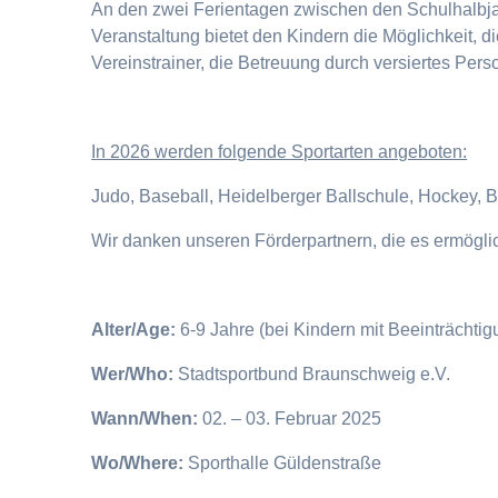
An den zwei Ferientagen zwischen den Schulhalbjahr
Veranstaltung bietet den Kindern die Möglichkeit, 
Vereinstrainer, die Betreuung durch versiertes Pers
I
n 2026 werden folgende Sportarten angeboten:
Judo, Baseball, Heidelberger Ballschule, Hockey, 
Wir danken unseren Förderpartnern, die es ermögl
Alter/Age:
6-9 Jahre (bei Kindern mit Beeinträchti
Wer/Who:
Stadtsportbund Braunschweig e.V.
Wann/When:
02. – 03. Februar 2025
Wo/Where:
Sporthalle Güldenstraße