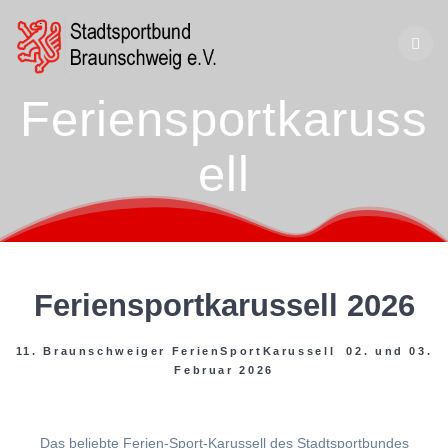
Zum
Inhalt
springen
Feriensportkaruss
ell
Feriensportkarussell 2026
11. Braunschweiger FerienSportKarussell 02. und 03.
Februar 2026
Das beliebte Ferien-Sport-Karussell des Stadtsportbundes